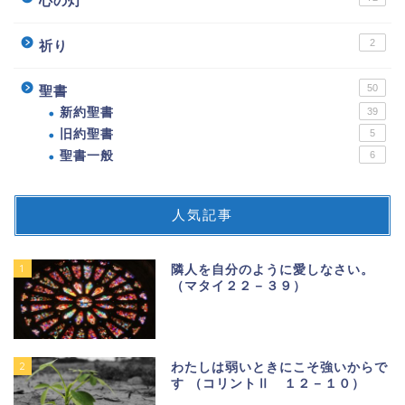
心の灯
2
祈り
50
聖書
新約聖書
39
旧約聖書
5
聖書一般
6
人気記事
1
隣人を自分のように愛しなさい。
（マタイ２２－３９）
2
わたしは弱いときにこそ強いからで
す （コリントⅡ １２－１０）