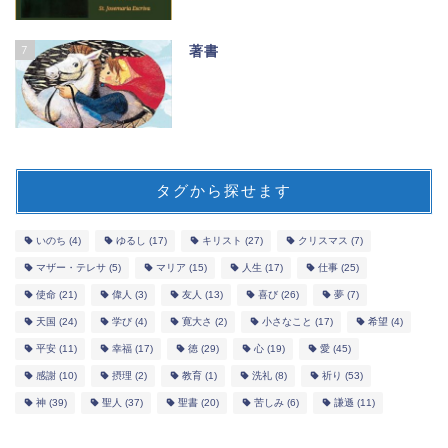
7
著書
タグから探せます
いのち
(4)
ゆるし
(17)
キリスト
(27)
クリスマス
(7)
マザー・テレサ
(5)
マリア
(15)
人生
(17)
仕事
(25)
使命
(21)
偉人
(3)
友人
(13)
喜び
(26)
夢
(7)
天国
(24)
学び
(4)
寛大さ
(2)
小さなこと
(17)
希望
(4)
平安
(11)
幸福
(17)
徳
(29)
心
(19)
愛
(45)
感謝
(10)
摂理
(2)
教育
(1)
洗礼
(8)
祈り
(53)
神
(39)
聖人
(37)
聖書
(20)
苦しみ
(6)
謙遜
(11)