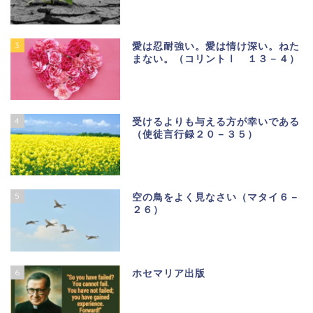
3
愛は忍耐強い。愛は情け深い。ねた
まない。（コリントⅠ １３－４）
4
受けるよりも与える方が幸いである
（使徒言行録２０－３５）
5
空の鳥をよく見なさい（マタイ６－
２６）
6
ホセマリア出版