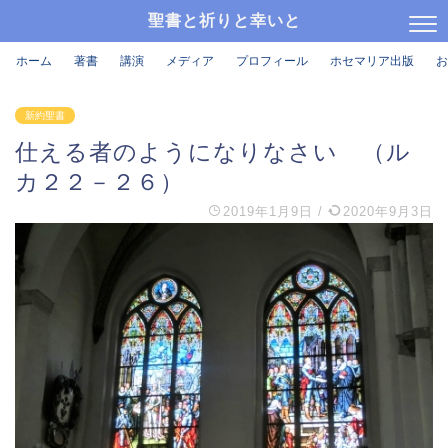
聖書と祈りと幸いと
ホーム
著書
講演
メディア
プロフィール
ホセマリア出版
お
新約聖書
仕える者のようになりなさい （ル
カ２２－２６）
2019年1月9日
/
2020年9月3日