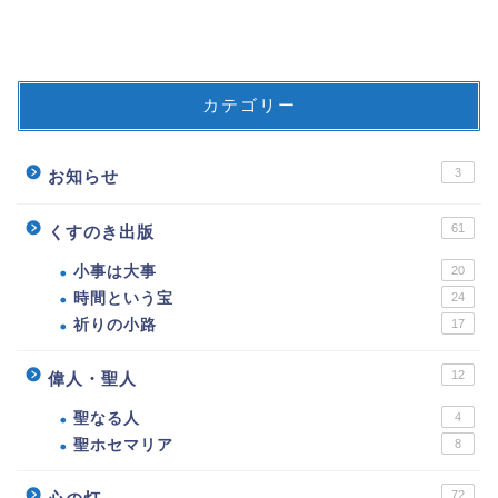
カテゴリー
3
お知らせ
61
くすのき出版
小事は大事
20
時間という宝
24
祈りの小路
17
12
偉人・聖人
聖なる人
4
聖ホセマリア
8
72