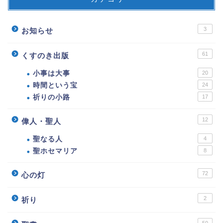
3
お知らせ
61
くすのき出版
小事は大事
20
時間という宝
24
祈りの小路
17
12
偉人・聖人
聖なる人
4
聖ホセマリア
8
72
心の灯
2
祈り