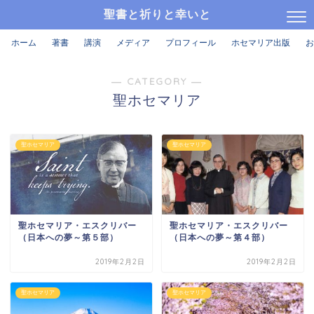
聖書と祈りと幸いと
ホーム
著書
講演
メディア
プロフィール
ホセマリア出版
お
― CATEGORY ―
聖ホセマリア
聖ホセマリア
聖ホセマリア
聖ホセマリア・エスクリバー
聖ホセマリア・エスクリバー
（日本への夢～第５部）
（日本への夢～第４部）
2019年2月2日
2019年2月2日
聖ホセマリア
聖ホセマリア