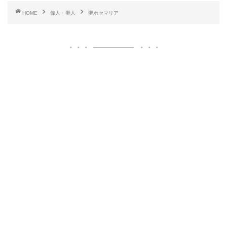
HOME
偉人・聖人
聖ホセマリア