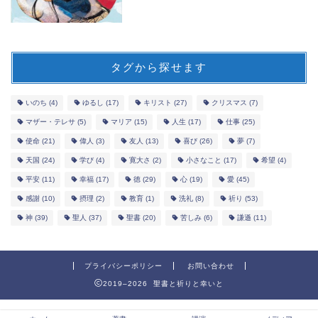
タグから探せます
いのち
(4)
ゆるし
(17)
キリスト
(27)
クリスマス
(7)
マザー・テレサ
(5)
マリア
(15)
人生
(17)
仕事
(25)
使命
(21)
偉人
(3)
友人
(13)
喜び
(26)
夢
(7)
天国
(24)
学び
(4)
寛大さ
(2)
小さなこと
(17)
希望
(4)
平安
(11)
幸福
(17)
徳
(29)
心
(19)
愛
(45)
感謝
(10)
摂理
(2)
教育
(1)
洗礼
(8)
祈り
(53)
神
(39)
聖人
(37)
聖書
(20)
苦しみ
(6)
謙遜
(11)
プライバシーポリシー
お問い合わせ
2019–2026 聖書と祈りと幸いと