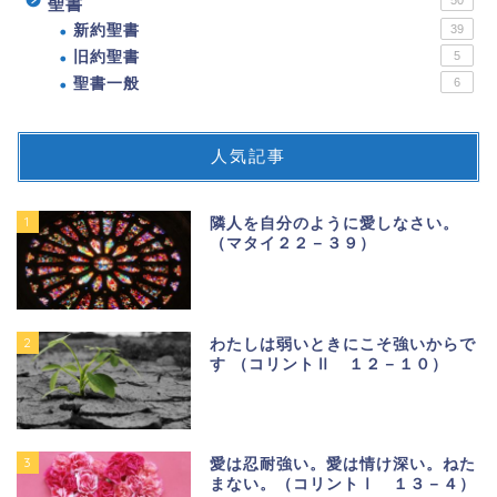
50
聖書
新約聖書
39
旧約聖書
5
聖書一般
6
人気記事
1
隣人を自分のように愛しなさい。
（マタイ２２－３９）
2
わたしは弱いときにこそ強いからで
す （コリントⅡ １２－１０）
3
愛は忍耐強い。愛は情け深い。ねた
まない。（コリントⅠ １３－４）