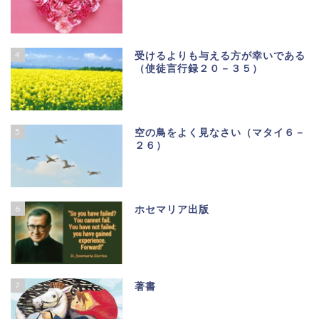
4
受けるよりも与える方が幸いである
（使徒言行録２０－３５）
5
空の鳥をよく見なさい（マタイ６－
２６）
6
ホセマリア出版
7
著書