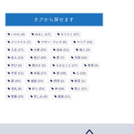
タグから探せます
いのち
(4)
ゆるし
(17)
キリスト
(27)
クリスマス
(7)
マザー・テレサ
(5)
マリア
(15)
人生
(17)
仕事
(25)
使命
(21)
偉人
(3)
友人
(13)
喜び
(26)
夢
(7)
天国
(24)
学び
(4)
寛大さ
(2)
小さなこと
(17)
希望
(4)
平安
(11)
幸福
(17)
徳
(29)
心
(19)
愛
(45)
感謝
(10)
摂理
(2)
教育
(1)
洗礼
(8)
祈り
(53)
神
(39)
聖人
(37)
聖書
(20)
苦しみ
(6)
謙遜
(11)