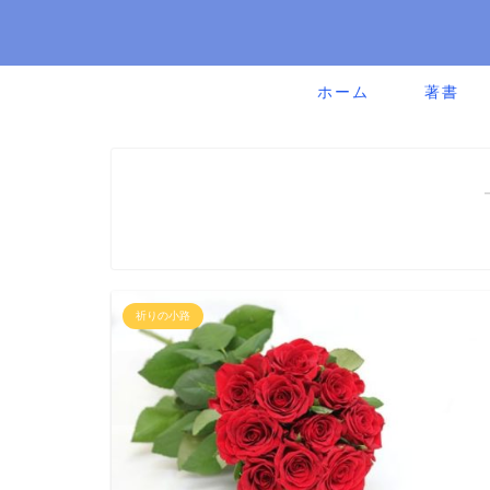
ホーム
著書
祈りの小路