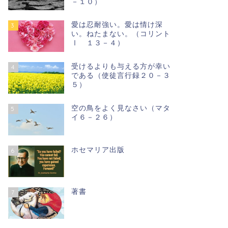
－１０）
愛は忍耐強い。愛は情け深
3
い。ねたまない。（コリント
Ⅰ １３－４）
受けるよりも与える方が幸い
4
である（使徒言行録２０－３
５）
空の鳥をよく見なさい（マタ
5
イ６－２６）
ホセマリア出版
6
著書
7