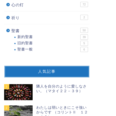
心の灯
72
祈り
2
聖書
50
新約聖書
39
旧約聖書
5
聖書一般
6
人気記事
隣人を自分のように愛しなさ
1
い。（マタイ２２－３９）
わたしは弱いときにこそ強い
2
からです （コリントⅡ １２