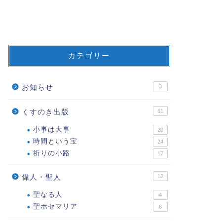
カテゴリー
お知らせ
3
くすのき出版
61
小事は大事
20
時間という宝
24
祈りの小路
17
偉人・聖人
12
聖なる人
4
聖ホセマリア
8