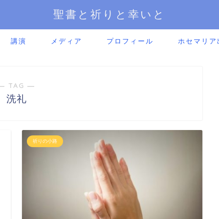
聖書と祈りと幸いと
講演
メディア
プロフィール
ホセマリア
― TAG ―
洗礼
祈りの小路