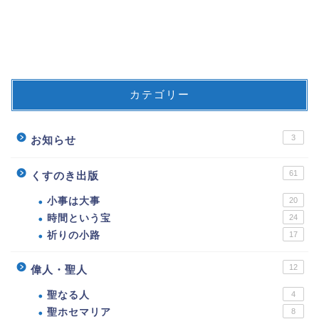
カテゴリー
3
お知らせ
61
くすのき出版
小事は大事
20
時間という宝
24
祈りの小路
17
12
偉人・聖人
聖なる人
4
聖ホセマリア
8