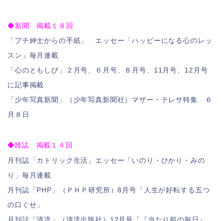
◆新聞 掲載１８回
「プチ紳士からの手紙」 エッセー「ハッピーになる心のレッ
スン」毎月連載
「心のともしび」２月号、６月号、８月号、11月号、12月号
に記事掲載
「少年写真新聞」（少年写真新聞社）マザー・テレサ特集 ６
月８日
雑誌 掲載１４回
◆
月刊誌「カトリック生活」エッセー「いのり・ひかり・みの
り」毎月連載
月刊誌「PHP」（ＰＨＰ研究所）8月号「人生が好転する五つ
の口ぐせ」
月刊誌「清流」（清流出版社）12月号「『当たり前の毎日』