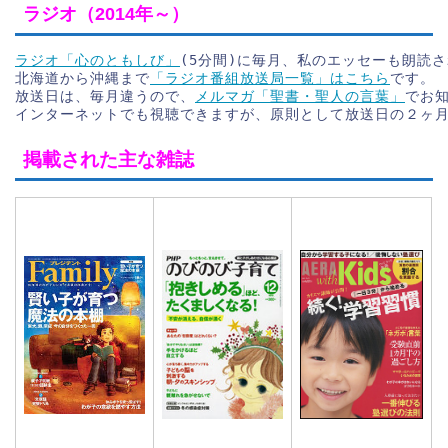
ラジオ（2014年～）
ラジオ「心のともしび」
(5分間)に毎月、私のエッセーも朗読
北海道から沖縄まで
「ラジオ番組放送局一覧」はこちら
です。
放送日は、毎月違うので、
メルマガ「聖書・聖人の言葉」
でお
インターネットでも視聴できますが、原則として放送日の２ヶ
掲載された主な雑誌