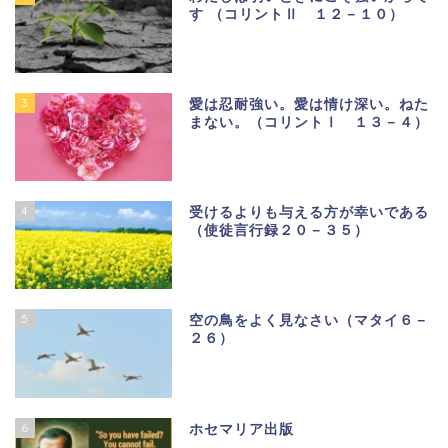
す （コリントⅡ １２－１０）
3
愛は忍耐強い。愛は情け深い。ねた
まない。（コリントⅠ １３－４）
4
受けるよりも与える方が幸いである
（使徒言行録２０－３５）
5
空の鳥をよく見なさい（マタイ６－
２６）
6
ホセマリア出版