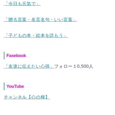
「今日も元気で」
「贈る言葉・名言名句・いい言葉」
「子どもの本・絵本を読もう」
Fasebook
「友達に伝えたい心得」
フォロー１0,500人
YouTube
チャンネル【心の糧】