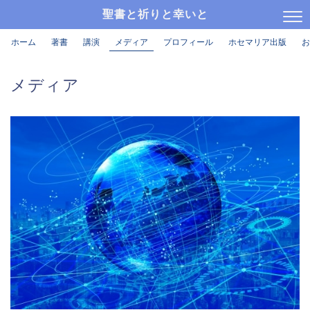
聖書と祈りと幸いと
ホーム
著書
講演
メディア
プロフィール
ホセマリア出版
お
メディア