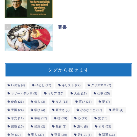
7
著書
タグから探せます
いのち
(4)
ゆるし
(17)
キリスト
(27)
クリスマス
(7)
マザー・テレサ
(5)
マリア
(15)
人生
(17)
仕事
(25)
使命
(21)
偉人
(3)
友人
(13)
喜び
(26)
夢
(7)
天国
(24)
学び
(4)
寛大さ
(2)
小さなこと
(17)
希望
(4)
平安
(11)
幸福
(17)
徳
(29)
心
(19)
愛
(45)
感謝
(10)
摂理
(2)
教育
(1)
洗礼
(8)
祈り
(53)
神
(39)
聖人
(37)
聖書
(20)
苦しみ
(6)
謙遜
(11)