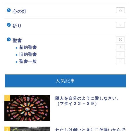
72
心の灯
2
祈り
50
聖書
新約聖書
39
旧約聖書
5
聖書一般
6
人気記事
1
隣人を自分のように愛しなさい。
（マタイ２２－３９）
2
わたしは弱いときにこそ強いからで