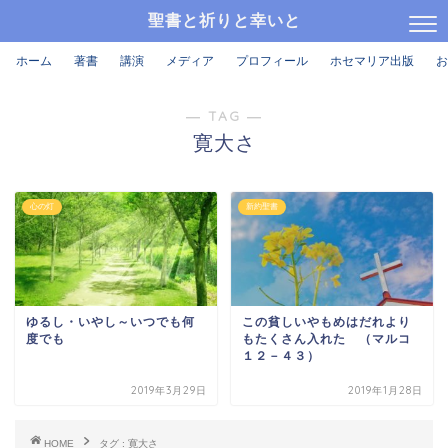
聖書と祈りと幸いと
ホーム
著書
講演
メディア
プロフィール
ホセマリア出版
お
― TAG ―
寛大さ
心の灯
新約聖書
ゆるし・いやし～いつでも何
この貧しいやもめはだれより
度でも
もたくさん入れた （マルコ
１２－４３）
2019年3月29日
2019年1月28日
HOME
タグ : 寛大さ