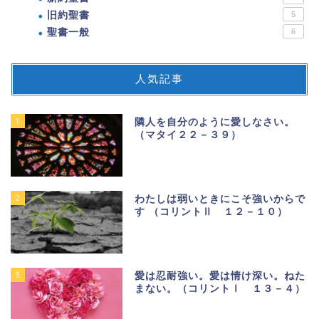
旧約聖書
5
聖書一般
6
人気記事
1
隣人を自分のように愛しなさい。
（マタイ２２－３９）
2
わたしは弱いときにこそ強いからで
す （コリントⅡ １２－１０）
3
愛は忍耐強い。愛は情け深い。ねた
まない。（コリントⅠ １３－４）