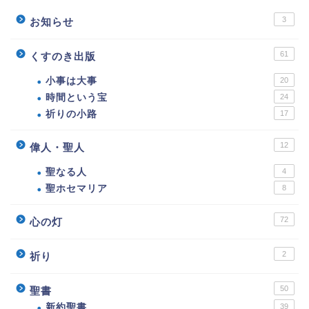
3
お知らせ
61
くすのき出版
小事は大事
20
時間という宝
24
祈りの小路
17
12
偉人・聖人
聖なる人
4
聖ホセマリア
8
72
心の灯
2
祈り
50
聖書
新約聖書
39