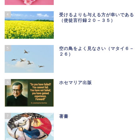
4
受けるよりも与える方が幸いである
（使徒言行録２０－３５）
5
空の鳥をよく見なさい（マタイ６－
２６）
6
ホセマリア出版
7
著書