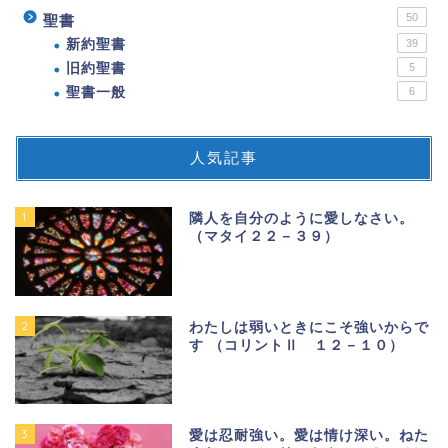
50
聖書
新約聖書
39
旧約聖書
5
聖書一般
6
人気記事
1
隣人を自分のように愛しなさい。
（マタイ２２－３９）
2
わたしは弱いときにこそ強いからで
す （コリントⅡ １２－１０）
3
愛は忍耐強い。愛は情け深い。ねた