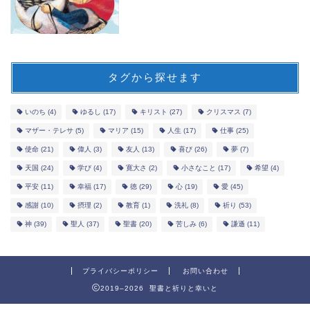
タグから探せます
いのち
(4)
ゆるし
(17)
キリスト
(27)
クリスマス
(7)
マザー・テレサ
(5)
マリア
(15)
人生
(17)
仕事
(25)
使命
(21)
偉人
(3)
友人
(13)
喜び
(26)
夢
(7)
天国
(24)
学び
(4)
寛大さ
(2)
小さなこと
(17)
希望
(4)
平安
(11)
幸福
(17)
徳
(29)
心
(19)
愛
(45)
感謝
(10)
摂理
(2)
教育
(1)
洗礼
(8)
祈り
(53)
神
(39)
聖人
(37)
聖書
(20)
苦しみ
(6)
謙遜
(11)
プライバシーポリシー
お問い合わせ
2019–2026 聖書と祈りと幸いと