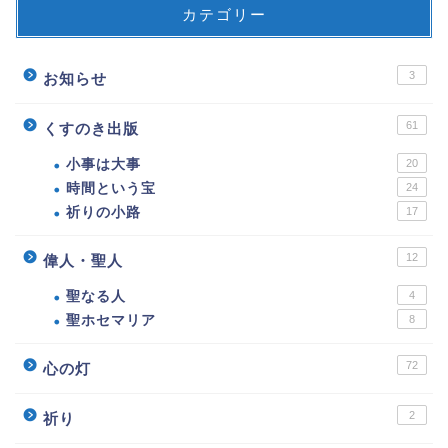
カテゴリー
3
お知らせ
61
くすのき出版
小事は大事
20
時間という宝
24
祈りの小路
17
12
偉人・聖人
聖なる人
4
聖ホセマリア
8
72
心の灯
2
祈り