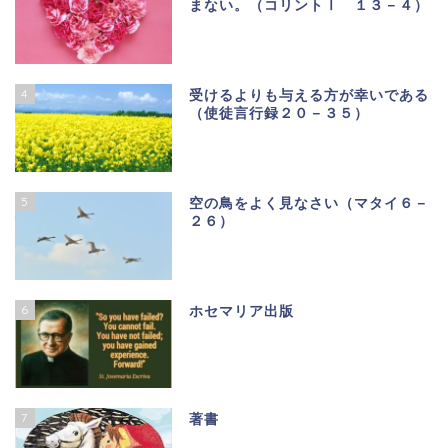
まない。（コリントⅠ １３－４）
4
受けるよりも与える方が幸いである
（使徒言行録２０－３５）
5
空の鳥をよく見なさい（マタイ６－
２６）
6
ホセマリア出版
7
著書