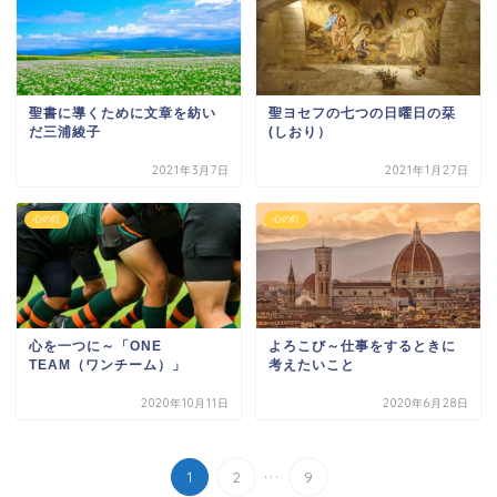
聖書に導くために文章を紡い
聖ヨセフの七つの日曜日の栞
だ三浦綾子
(しおり）
2021年3月7日
2021年1月27日
心の灯
心の灯
心を一つに～「ONE
よろこび～仕事をするときに
TEAM（ワンチーム）」
考えたいこと
2020年10月11日
2020年6月28日
...
1
2
9