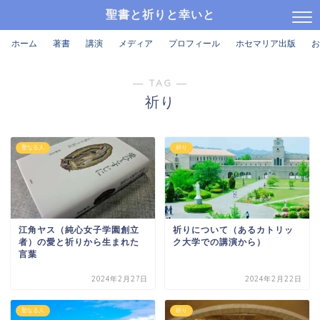
聖書と祈りと幸いと
ホーム
著書
講演
メディア
プロフィール
ホセマリア出版
お
― TAG ―
祈り
聖なる人
祈り
江角ヤス（純心女子学園創立
祈りについて（あるカトリッ
者）の愛と祈りから生まれた
ク大学での講演から）
言葉
2024年2月27日
2024年2月22日
聖なる人
祈り