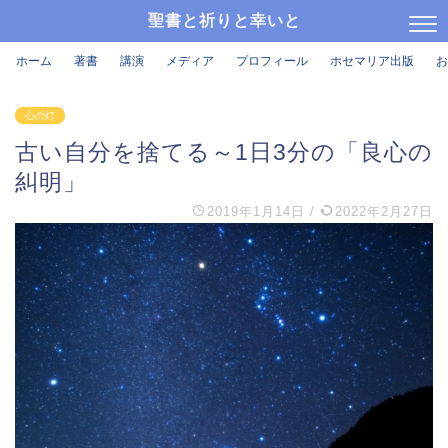
聖書と祈りと幸いと
ホーム
著書
講演
メディア
プロフィール
ホセマリア出版
お
心の灯
古い自分を捨てる～1日3分の「良心の
糾明」
2019年1月14日
/
2022年2月27日