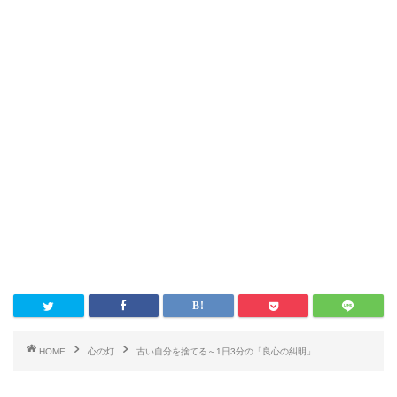
HOME
心の灯
古い自分を捨てる～1日3分の「良心の糾明」