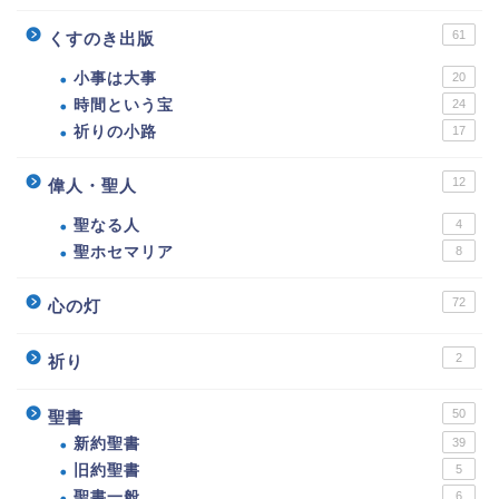
61
くすのき出版
小事は大事
20
時間という宝
24
祈りの小路
17
12
偉人・聖人
聖なる人
4
聖ホセマリア
8
72
心の灯
2
祈り
50
聖書
新約聖書
39
旧約聖書
5
聖書一般
6