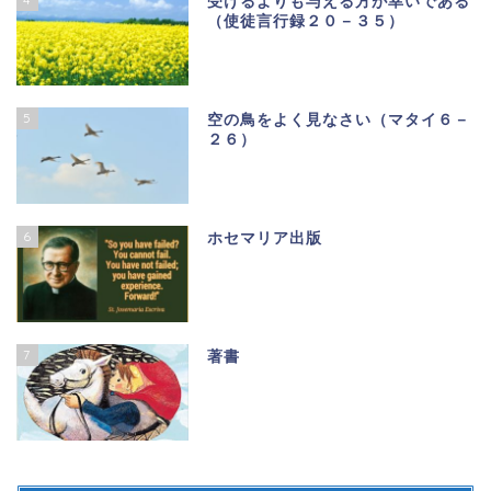
受けるよりも与える方が幸いである
（使徒言行録２０－３５）
5
空の鳥をよく見なさい（マタイ６－
２６）
6
ホセマリア出版
7
著書