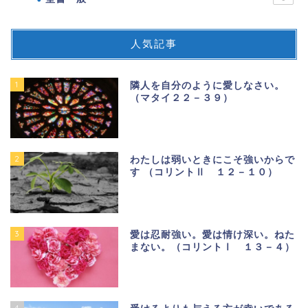
人気記事
1
隣人を自分のように愛しなさい。
（マタイ２２－３９）
2
わたしは弱いときにこそ強いからで
す （コリントⅡ １２－１０）
3
愛は忍耐強い。愛は情け深い。ねた
まない。（コリントⅠ １３－４）
4