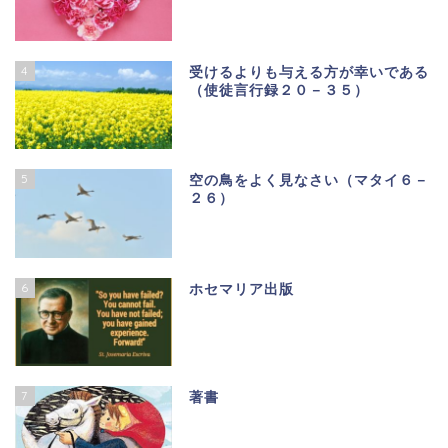
4
受けるよりも与える方が幸いである
（使徒言行録２０－３５）
5
空の鳥をよく見なさい（マタイ６－
２６）
6
ホセマリア出版
7
著書