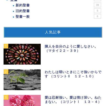
新約聖書
39
旧約聖書
5
聖書一般
6
人気記事
1
隣人を自分のように愛しなさい。
（マタイ２２－３９）
2
わたしは弱いときにこそ強いからで
す （コリントⅡ １２－１０）
3
愛は忍耐強い。愛は情け深い。ねた
まない。（コリントⅠ １３－４）