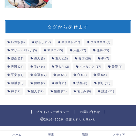
タグから探せます
いのち
(4)
ゆるし
(17)
キリスト
(27)
クリスマス
(7)
マザー・テレサ
(5)
マリア
(15)
人生
(17)
仕事
(25)
使命
(21)
偉人
(3)
友人
(13)
喜び
(26)
夢
(7)
天国
(24)
学び
(4)
寛大さ
(2)
小さなこと
(17)
希望
(4)
平安
(11)
幸福
(17)
徳
(29)
心
(19)
愛
(45)
感謝
(10)
摂理
(2)
教育
(1)
洗礼
(8)
祈り
(53)
神
(39)
聖人
(37)
聖書
(20)
苦しみ
(6)
謙遜
(11)
プライバシーポリシー
お問い合わせ
2019–2026 聖書と祈りと幸いと
ホーム
著書
講演
メディア