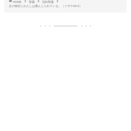
HOME
聖書
旧約聖書
主の御目にわたしは重んじられている。（イザヤ49‐5）