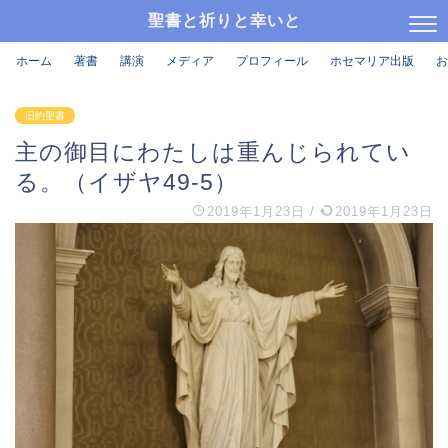
聖書と祈りと幸いと
ホーム
著書
講演
メディア
プロフィール
ホセマリア出版
お
旧約聖書
主の御目にわたしは重んじられてい
る。（イザヤ49‐5）
2019年1月23日
/
2019年1月23日