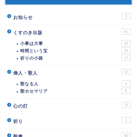
3
お知らせ
61
くすのき出版
小事は大事
20
時間という宝
24
祈りの小路
17
12
偉人・聖人
聖なる人
4
聖ホセマリア
8
72
心の灯
2
祈り
50
聖書