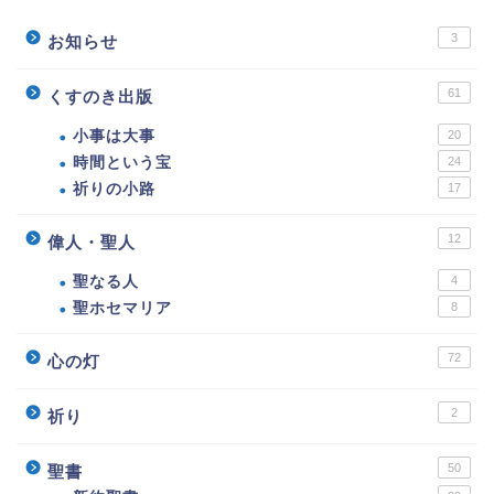
3
お知らせ
61
くすのき出版
小事は大事
20
時間という宝
24
祈りの小路
17
12
偉人・聖人
聖なる人
4
聖ホセマリア
8
72
心の灯
2
祈り
50
聖書