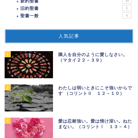
新約聖書
39
旧約聖書
5
聖書一般
6
人気記事
1
隣人を自分のように愛しなさい。
（マタイ２２－３９）
2
わたしは弱いときにこそ強いからで
す （コリントⅡ １２－１０）
3
愛は忍耐強い。愛は情け深い。ねた
まない。（コリントⅠ １３－４）