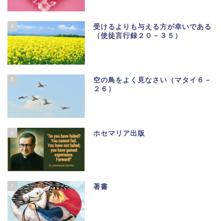
4
受けるよりも与える方が幸いである
（使徒言行録２０－３５）
5
空の鳥をよく見なさい（マタイ６－
２６）
6
ホセマリア出版
7
著書