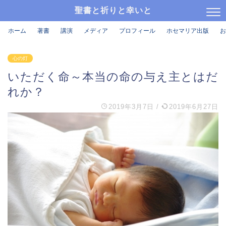
聖書と祈りと幸いと
ホーム
著書
講演
メディア
プロフィール
ホセマリア出版
お
心の灯
いただく命～本当の命の与え主とはだ
れか？
2019年3月7日
/
2019年6月27日