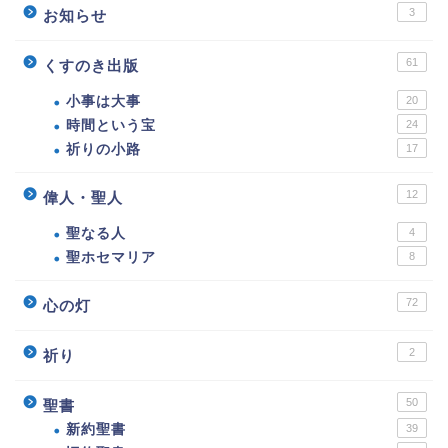
3
お知らせ
61
くすのき出版
小事は大事
20
時間という宝
24
祈りの小路
17
12
偉人・聖人
聖なる人
4
聖ホセマリア
8
72
心の灯
2
祈り
50
聖書
新約聖書
39