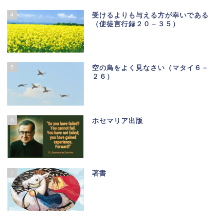
4
受けるよりも与える方が幸いである
（使徒言行録２０－３５）
5
空の鳥をよく見なさい（マタイ６－
２６）
6
ホセマリア出版
7
著書