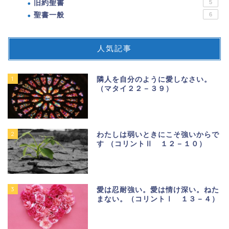
旧約聖書
5
聖書一般
6
人気記事
1
隣人を自分のように愛しなさい。
（マタイ２２－３９）
2
わたしは弱いときにこそ強いからで
す （コリントⅡ １２－１０）
3
愛は忍耐強い。愛は情け深い。ねた
まない。（コリントⅠ １３－４）