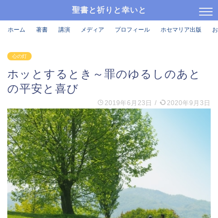
聖書と祈りと幸いと
ホーム
著書
講演
メディア
プロフィール
ホセマリア出版
お
心の灯
ホッとするとき～罪のゆるしのあと
の平安と喜び
2019年6月23日
/
2020年9月3日