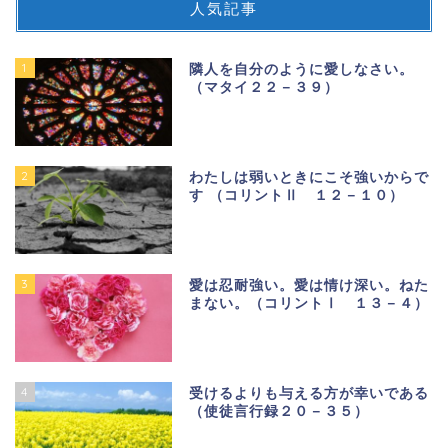
人気記事
1
隣人を自分のように愛しなさい。
（マタイ２２－３９）
2
わたしは弱いときにこそ強いからで
す （コリントⅡ １２－１０）
3
愛は忍耐強い。愛は情け深い。ねた
まない。（コリントⅠ １３－４）
4
受けるよりも与える方が幸いである
（使徒言行録２０－３５）