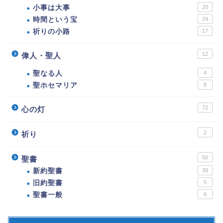
小事は大事
20
時間という宝
24
祈りの小路
17
12
偉人・聖人
聖なる人
4
聖ホセマリア
8
72
心の灯
2
祈り
50
聖書
新約聖書
39
旧約聖書
5
聖書一般
6