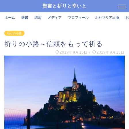
聖書と祈りと幸いと
ホーム
著書
講演
メディア
プロフィール
ホセマリア出版
お
祈りの小路
祈りの小路～信頼をもって祈る
2019年9月15日
/
2019年9月15日