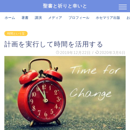
聖書と祈りと幸いと
ホーム
著書
講演
メディア
プロフィール
ホセマリア出版
お
時間という宝
計画を実行して時間を活用する
2019年12月22日
/
2020年3月6日