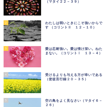
（マタイ２２－３９）
2
わたしは弱いときにこそ強いからで
す （コリントⅡ １２－１０）
3
愛は忍耐強い。愛は情け深い。ねた
まない。（コリントⅠ １３－４）
4
受けるよりも与える方が幸いである
（使徒言行録２０－３５）
5
空の鳥をよく見なさい（マタイ６－
２６）