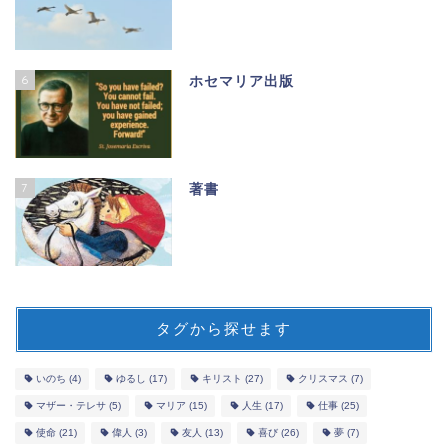
6
ホセマリア出版
7
著書
タグから探せます
いのち
(4)
ゆるし
(17)
キリスト
(27)
クリスマス
(7)
マザー・テレサ
(5)
マリア
(15)
人生
(17)
仕事
(25)
使命
(21)
偉人
(3)
友人
(13)
喜び
(26)
夢
(7)