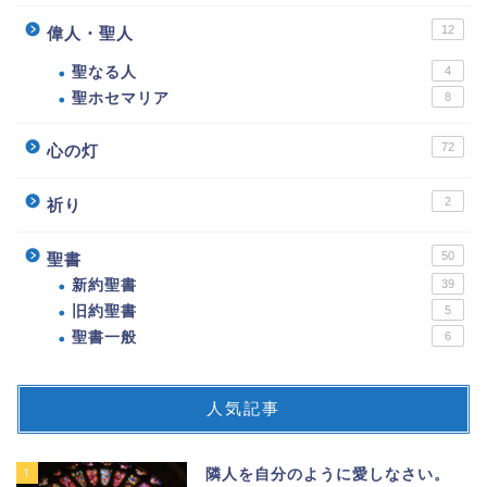
12
偉人・聖人
聖なる人
4
聖ホセマリア
8
72
心の灯
2
祈り
50
聖書
新約聖書
39
旧約聖書
5
聖書一般
6
人気記事
1
隣人を自分のように愛しなさい。