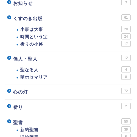
3
お知らせ
61
くすのき出版
小事は大事
20
時間という宝
24
祈りの小路
17
12
偉人・聖人
聖なる人
4
聖ホセマリア
8
72
心の灯
2
祈り
50
聖書
新約聖書
39
5