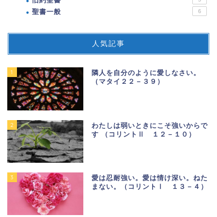
旧約聖書
聖書一般
6
人気記事
1
隣人を自分のように愛しなさい。
（マタイ２２－３９）
2
わたしは弱いときにこそ強いからで
す （コリントⅡ １２－１０）
3
愛は忍耐強い。愛は情け深い。ねた
まない。（コリントⅠ １３－４）