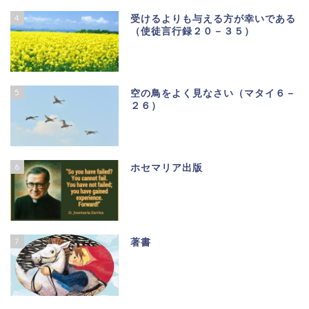
4
受けるよりも与える方が幸いである
（使徒言行録２０－３５）
5
空の鳥をよく見なさい（マタイ６－
２６）
6
ホセマリア出版
7
著書