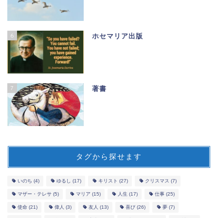
6
ホセマリア出版
7
著書
タグから探せます
いのち
(4)
ゆるし
(17)
キリスト
(27)
クリスマス
(7)
マザー・テレサ
(5)
マリア
(15)
人生
(17)
仕事
(25)
使命
(21)
偉人
(3)
友人
(13)
喜び
(26)
夢
(7)