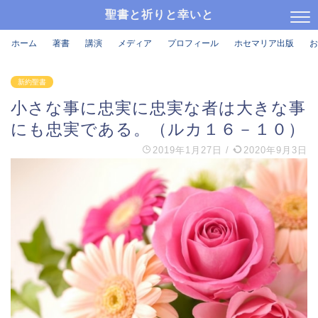
聖書と祈りと幸いと
ホーム
著書
講演
メディア
プロフィール
ホセマリア出版
お
新約聖書
小さな事に忠実に忠実な者は大きな事
にも忠実である。（ルカ１６－１０）
2019年1月27日
/
2020年9月3日