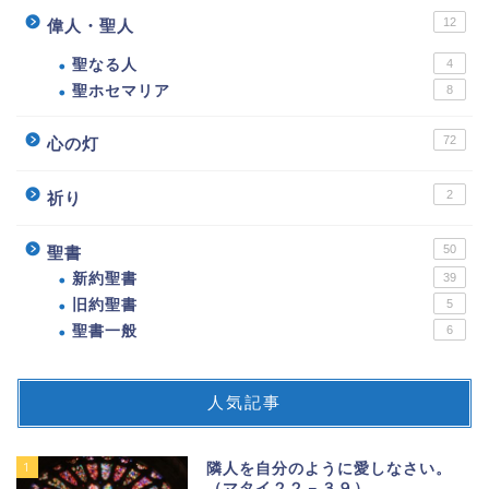
12
偉人・聖人
聖なる人
4
聖ホセマリア
8
72
心の灯
2
祈り
50
聖書
新約聖書
39
旧約聖書
5
聖書一般
6
人気記事
1
隣人を自分のように愛しなさい。
（マタイ２２－３９）