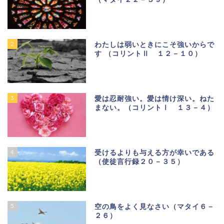
2
わたしは弱いときにこそ強いからで
す （コリントⅡ １２－１０）
3
愛は忍耐強い。愛は情け深い。ねた
まない。（コリントⅠ １３－４）
4
受けるよりも与える方が幸いである
（使徒言行録２０－３５）
5
空の鳥をよく見なさい（マタイ６－
２６）