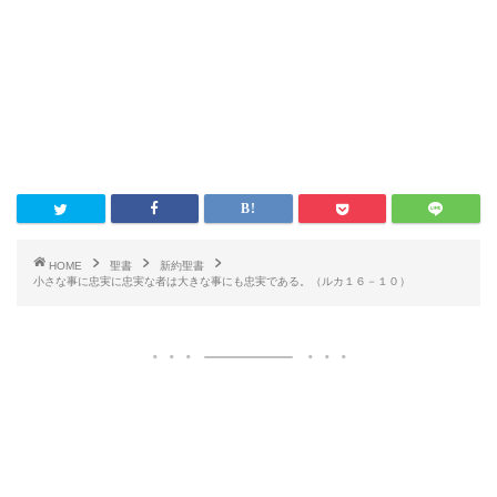
HOME
聖書
新約聖書
小さな事に忠実に忠実な者は大きな事にも忠実である。（ルカ１６－１０）