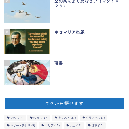
5
空の鳥をよく見なさい（マタイ６－
２６）
6
ホセマリア出版
7
著書
タグから探せます
いのち
(4)
ゆるし
(17)
キリスト
(27)
クリスマス
(7)
マザー・テレサ
(5)
マリア
(15)
人生
(17)
仕事
(25)