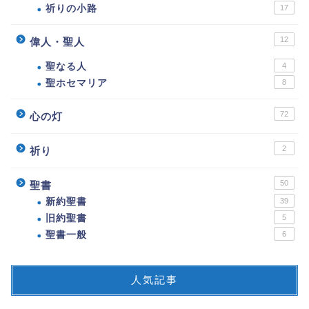
祈りの小路
17
12
偉人・聖人
聖なる人
4
聖ホセマリア
8
72
心の灯
2
祈り
50
聖書
新約聖書
39
旧約聖書
5
聖書一般
6
人気記事