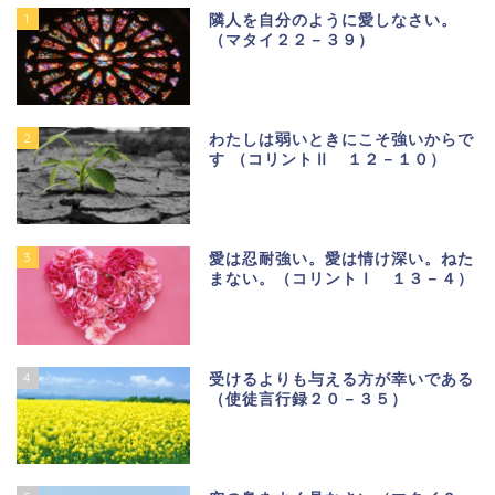
1
隣人を自分のように愛しなさい。
（マタイ２２－３９）
2
わたしは弱いときにこそ強いからで
す （コリントⅡ １２－１０）
3
愛は忍耐強い。愛は情け深い。ねた
まない。（コリントⅠ １３－４）
4
受けるよりも与える方が幸いである
（使徒言行録２０－３５）