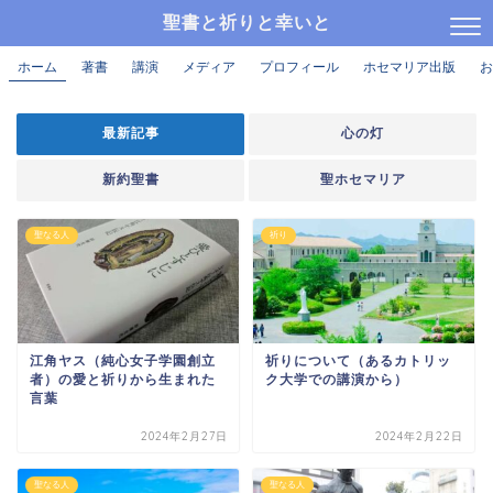
聖書と祈りと幸いと
ホーム
著書
講演
メディア
プロフィール
ホセマリア出版
お
最新記事
心の灯
新約聖書
聖ホセマリア
聖なる人
祈り
江角ヤス（純心女子学園創立
祈りについて（あるカトリッ
者）の愛と祈りから生まれた
ク大学での講演から）
言葉
2024年2月27日
2024年2月22日
聖なる人
聖なる人