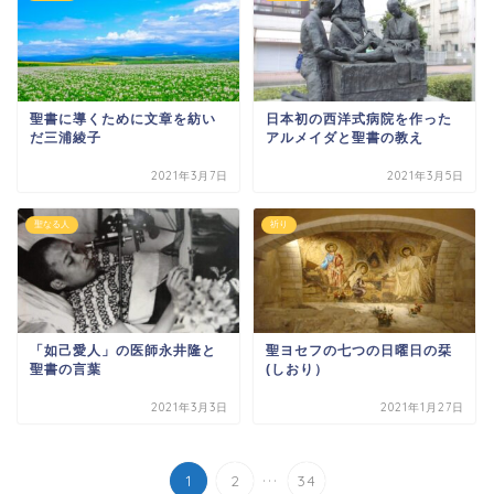
聖書に導くために文章を紡い
日本初の西洋式病院を作った
だ三浦綾子
アルメイダと聖書の教え
2021年3月7日
2021年3月5日
聖なる人
祈り
「如己愛人」の医師永井隆と
聖ヨセフの七つの日曜日の栞
聖書の言葉
(しおり）
2021年3月3日
2021年1月27日
...
1
2
34